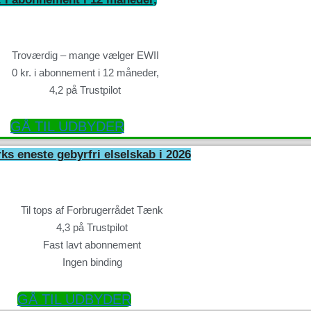
Troværdig – mange vælger EWII
0 kr. i abonnement i 12 måneder,
4,2 på Trustpilot
GÅ TIL UDBYDER
s eneste gebyrfri elselskab i 2026
Til tops af Forbrugerrådet Tænk
4,3 på Trustpilot
Fast lavt abonnement
Ingen binding
GÅ TIL UDBYDER