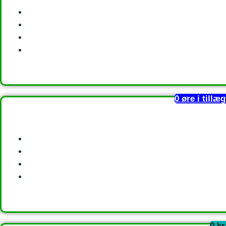
0 øre i tillæ
0 k