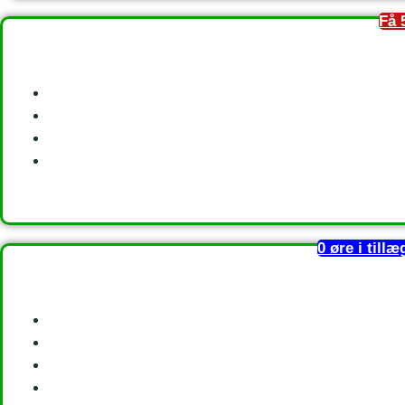
Få 
0 øre i till