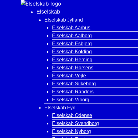
Hop
til
Elselskab
indhold
Elselskab Jylland
Elselskab Aarhus
Elselskab Aalborg
Elselskab Esbjerg
Elselskab Kolding
Elselskab Herning
Elselskab Horsens
Elselskab Vejle
Elselskab Silkeborg
Elselskab Randers
Elselskab Viborg
Elselskab Fyn
Elselskab Odense
Elselskab Svendborg
Elselskab Nyborg