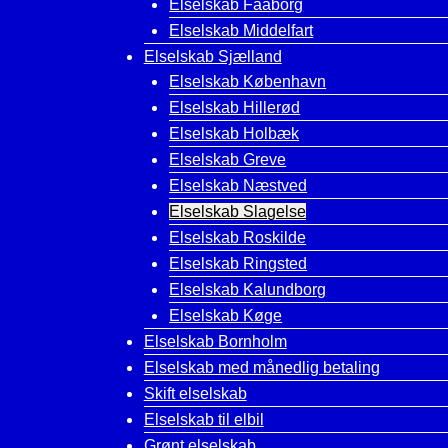
Elselskab Faaborg
Elselskab Middelfart
Elselskab Sjælland
Elselskab København
Elselskab Hillerød
Elselskab Holbæk
Elselskab Greve
Elselskab Næstved
Elselskab Slagelse
Elselskab Roskilde
Elselskab Ringsted
Elselskab Kalundborg
Elselskab Køge
Elselskab Bornholm
Elselskab med månedlig betaling
Skift elselskab
Elselskab til elbil
Grønt elselskab