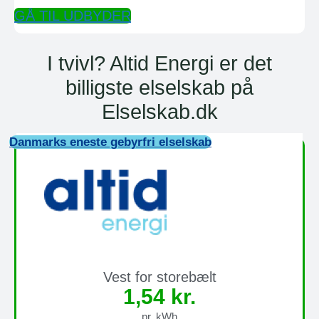
GÅ TIL UDBYDER
I tvivl? Altid Energi er det
billigste elselskab på
Elselskab.dk
Danmarks eneste gebyrfri elselskab
Vest for storebælt
1,54 kr.
pr. kWh