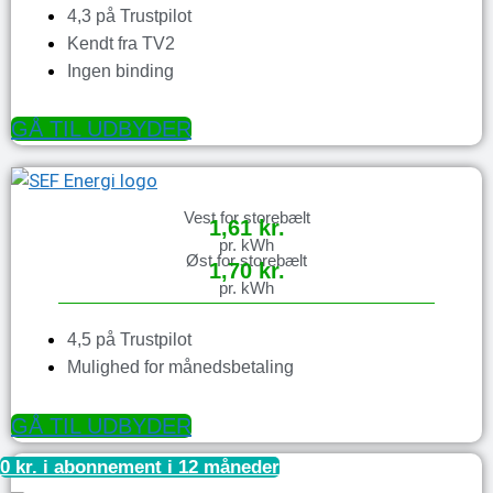
4,3 på Trustpilot
Kendt fra TV2
Ingen binding
GÅ TIL UDBYDER
Vest for storebælt
1,61 kr.
pr. kWh
Øst for storebælt
1,70 kr.
pr. kWh
4,5 på Trustpilot
Mulighed for månedsbetaling
GÅ TIL UDBYDER
0 kr. i abonnement i 12 måneder