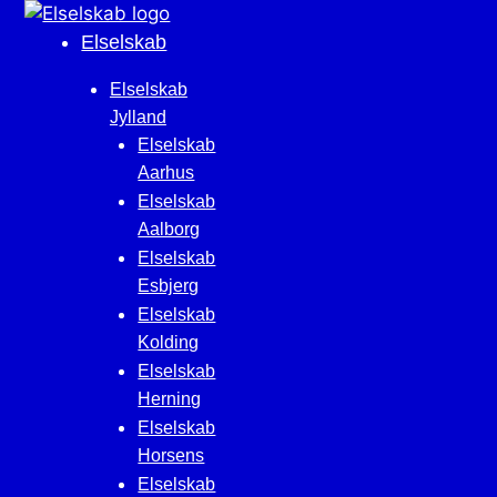
Hop
til
Elselskab
indhold
Elselskab
Jylland
Elselskab
Aarhus
Elselskab
Aalborg
Elselskab
Esbjerg
Elselskab
Kolding
Elselskab
Herning
Elselskab
Horsens
Elselskab