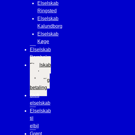
Elselskab
Ringsted
Elselskab
Kalundborg
Elselskab
Køge
Elselskab
Bornholm
Elselskab
med
månedlig
betaling
Skift
elselskab
Elselskab
til
elbil
Grønt