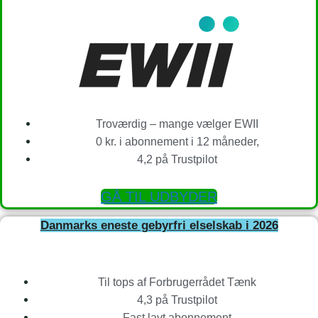
Troværdig – mange vælger EWII
0 kr. i abonnement i 12 måneder,
4,2 på Trustpilot
GÅ TIL UDBYDER
Danmarks eneste gebyrfri elselskab i 2026
Til tops af Forbrugerrådet Tænk
4,3 på Trustpilot
Fast lavt abonnement