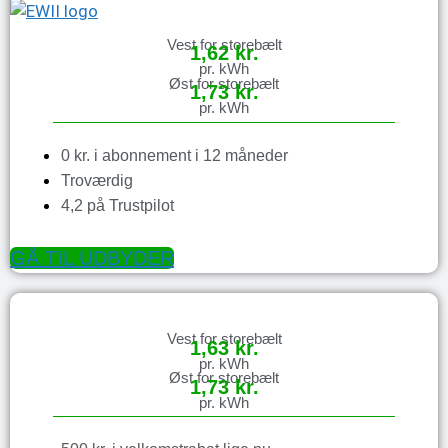
Vest for storebælt
1,62 kr.
pr. kWh
Øst for storebælt
1,73 kr.
pr. kWh
0 kr. i abonnement i 12 måneder
Troværdig
4,2 på Trustpilot
GÅ TIL UDBYDER
Vest for storebælt
1,63 kr.
pr. kWh
Øst for storebælt
1,73 kr.
pr. kWh