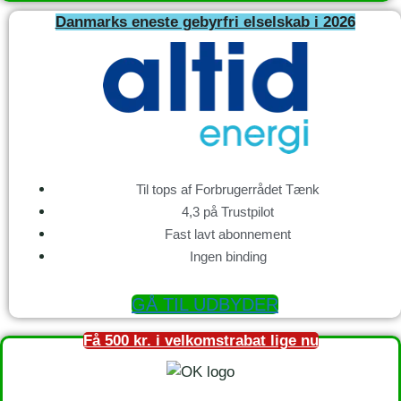
Danmarks eneste gebyrfri elselskab i 2026
Til tops af Forbrugerrådet Tænk
4,3 på Trustpilot
Fast lavt abonnement
Ingen binding
GÅ TIL UDBYDER
Få 500 kr. i velkomstrabat lige nu