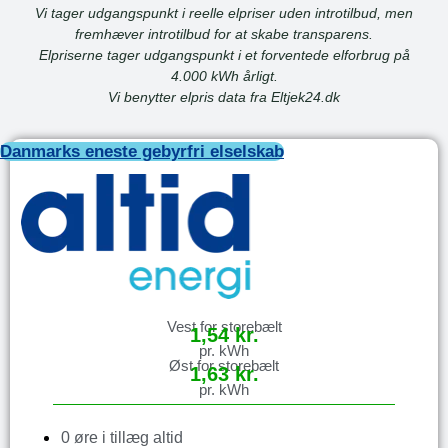
Vi tager udgangspunkt i reelle elpriser uden introtilbud, men
fremhæver introtilbud for at skabe transparens.
Elpriserne tager udgangspunkt i et forventede elforbrug på
4.000 kWh årligt.
Vi benytter elpris data fra Eltjek24.dk
Danmarks eneste gebyrfri elselskab
Vest for storebælt
1,54 kr.
pr. kWh
Øst for storebælt
1,63 kr.
pr. kWh
0 øre i tillæg altid