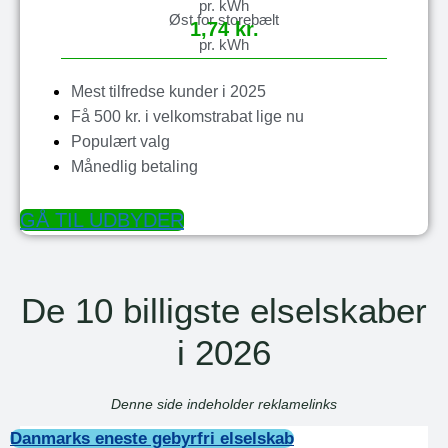
pr. kWh
Øst for storebælt
1,74 kr.
pr. kWh
Mest tilfredse kunder i 2025
Få 500 kr. i velkomstrabat lige nu
Populært valg
Månedlig betaling
GÅ TIL UDBYDER
De 10 billigste elselskaber
i 2026
Denne side indeholder reklamelinks
Danmarks eneste gebyrfri elselskab