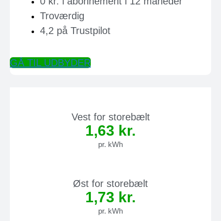
0 kr. i abonnement i 12 måneder
Troværdig
4,2 på Trustpilot
GÅ TIL UDBYDER
Vest for storebælt
1,63 kr.
pr. kWh
Øst for storebælt
1,73 kr.
pr. kWh