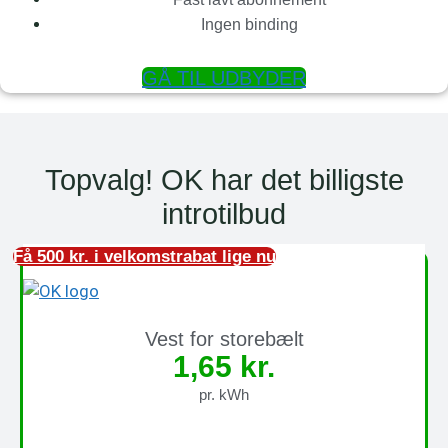
Ingen binding
GÅ TIL UDBYDER
Topvalg! OK har det billigste
introtilbud
Få 500 kr. i velkomstrabat lige nu
Vest for storebælt
1,65
kr.
pr. kWh