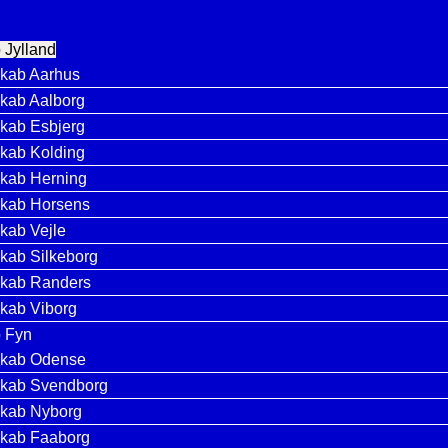
 Jylland
skab Aarhus
skab Aalborg
skab Esbjerg
skab Kolding
skab Herning
skab Horsens
skab Vejle
skab Silkeborg
skab Randers
skab Viborg
b Fyn
skab Odense
skab Svendborg
skab Nyborg
skab Faaborg