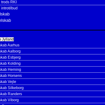
 trods RKI
introtilbud
lskab
selskab
 Jylland
skab Aarhus
skab Aalborg
skab Esbjerg
skab Kolding
skab Herning
skab Horsens
skab Vejle
skab Silkeborg
skab Randers
skab Viborg