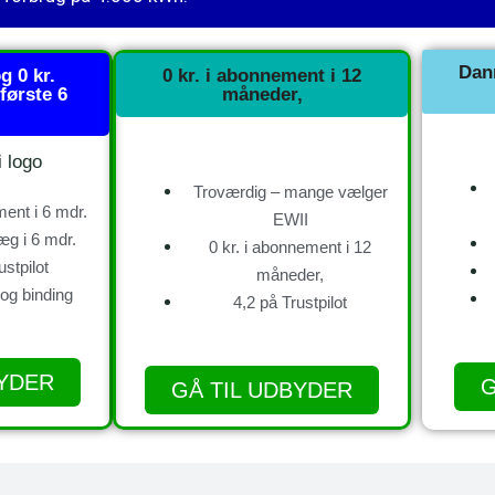
Dan
g 0 kr.
0 kr. i abonnement i 12
første 6
måneder,
Troværdig – mange vælger
ment i 6 mdr.
EWII
llæg i 6 mdr.
0 kr. i abonnement i 12
ustpilot
måneder,
 og binding
4,2 på Trustpilot
BYDER
G
GÅ TIL UDBYDER