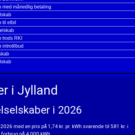
b med månedlig betaling
elskab
til elbil
selskab
b trods RKI
 introtilbud
skab
elskab
r i Jylland
elselskaber i 2026
 2026 med en pris på 1,74 kr. pr. kWh svarende til 581 kr. i
 forbrug på 4.000 kWh.