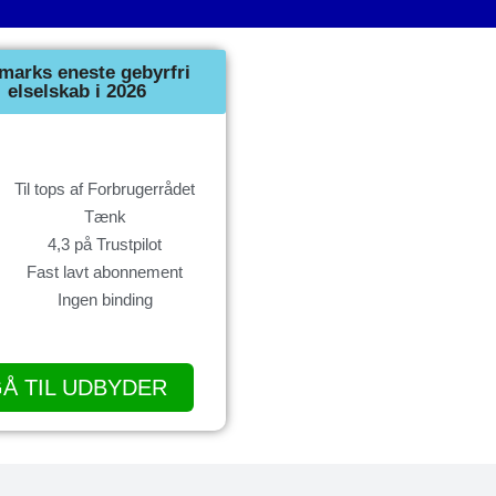
marks eneste gebyrfri
elselskab i 2026
Til tops af Forbrugerrådet
Tænk
4,3 på Trustpilot
Fast lavt abonnement
Ingen binding
Å TIL UDBYDER