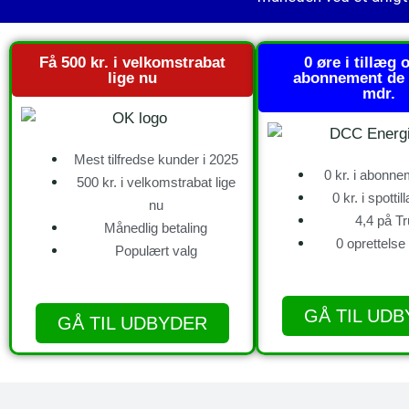
Få 500 kr. i velkomstrabat
0 øre i tillæg o
lige nu
abonnement de 
mdr.
Mest tilfredse kunder i 2025
0 kr. i abonne
500 kr. i velkomstrabat lige
0 kr. i spotti
nu
4,4 på Tr
Månedlig betaling
0 oprettelse
Populært valg
GÅ TIL UD
GÅ TIL UDBYDER