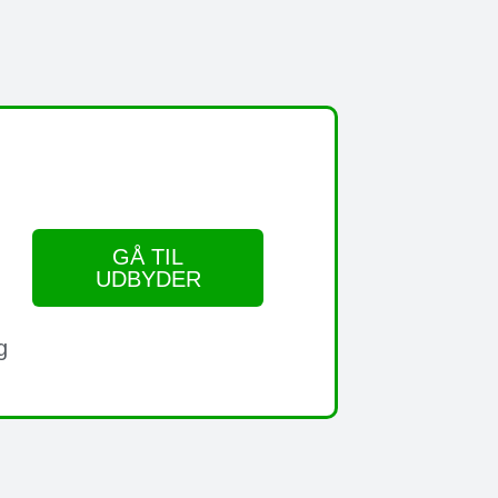
GÅ TIL
UDBYDER
g