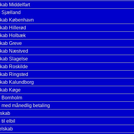
kab Middelfart
 Sjælland
skab København
kab Hillerød
skab Holbæk
skab Greve
skab Næstved
skab Slagelse
skab Roskilde
skab Ringsted
skab Kalundborg
skab Køge
b Bornholm
 med månedlig betaling
lskab
til elbil
elskab