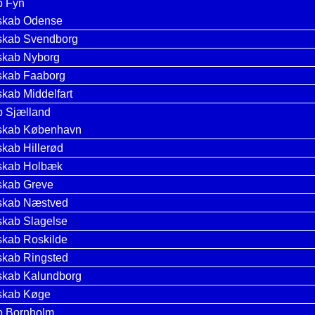
b Fyn
skab Odense
skab Svendborg
skab Nyborg
skab Faaborg
skab Middelfart
b Sjælland
lskab København
skab Hillerød
skab Holbæk
skab Greve
skab Næstved
skab Slagelse
skab Roskilde
skab Ringsted
skab Kalundborg
skab Køge
b Bornholm