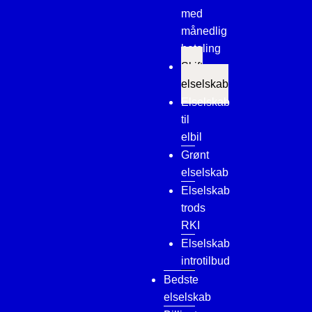
med
månedlig
betaling
Skift
elselskab
Elselskab
til
elbil
Grønt
elselskab
Elselskab
trods
RKI
Elselskab
introtilbud
Bedste
elselskab