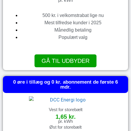
pr. kWh
500 kr. i velkomstrabat lige nu
Mest tilfredse kunder i 2025
Månedlig betaling
Populært valg
GÅ TIL UDBYDER
0 øre i tillæg og 0 kr. abonnement de første 6
mdr.
Vest for storebælt
1,65 kr.
pr. kWh
Øst for storebælt