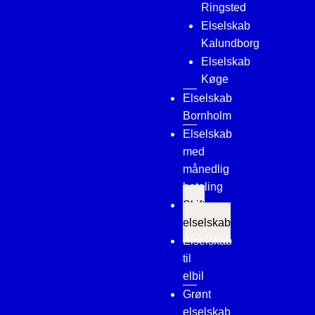
Ringsted
Elselskab
Kalundborg
Elselskab
Køge
Elselskab
Bornholm
Elselskab
med
månedlig
betaling
Skift
elselskab
Elselskab
til
elbil
Grønt
elselskab