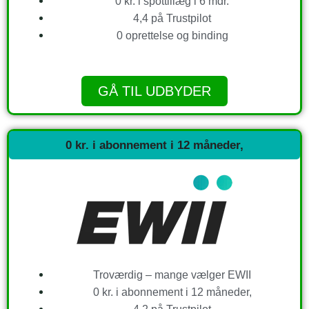
0 kr. i spottillæg i 6 mdr.
4,4 på Trustpilot
0 oprettelse og binding
GÅ TIL UDBYDER
0 kr. i abonnement i 12 måneder,
Troværdig – mange vælger EWII
0 kr. i abonnement i 12 måneder,