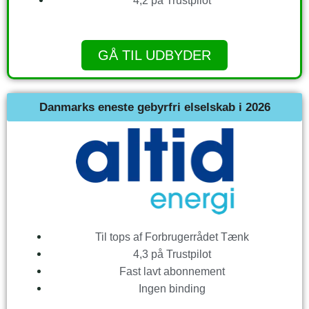
4,2 på Trustpilot
GÅ TIL UDBYDER
Danmarks eneste gebyrfri elselskab i 2026
Til tops af Forbrugerrådet Tænk
4,3 på Trustpilot
Fast lavt abonnement
Ingen binding