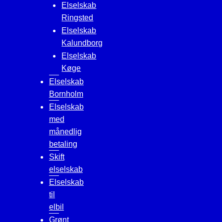
Elselskab
Ringsted
Elselskab
Kalundborg
Elselskab
Køge
Elselskab
Bornholm
Elselskab
med
månedlig
betaling
Skift
elselskab
Elselskab
til
elbil
Grønt