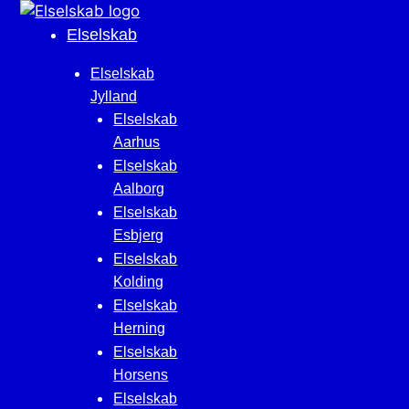
Hop
til
Elselskab
indhold
Elselskab
Jylland
Elselskab
Aarhus
Elselskab
Aalborg
Elselskab
Esbjerg
Elselskab
Kolding
Elselskab
Herning
Elselskab
Horsens
Elselskab