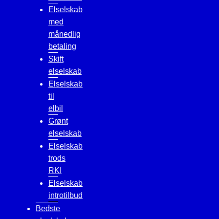
Elselskab
med
månedlig
betaling
Skift
elselskab
Elselskab
til
elbil
Grønt
elselskab
Elselskab
trods
RKI
Elselskab
introtilbud
Bedste