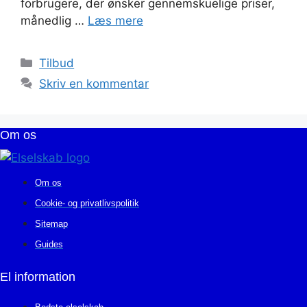
forbrugere, der ønsker gennemskuelige priser,
månedlig …
Læs mere
Kategorier
Tilbud
Skriv en kommentar
Om os
Om os
Cookie- og privatlivspolitik
Sitemap
Guides
El information